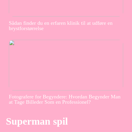
Sådan finder du en erfaren klinik til at udføre en
brystforstørrelse
Fotografere for Begyndere: Hvordan Begynder Man
at Tage Billeder Som en Professionel?
Superman spil