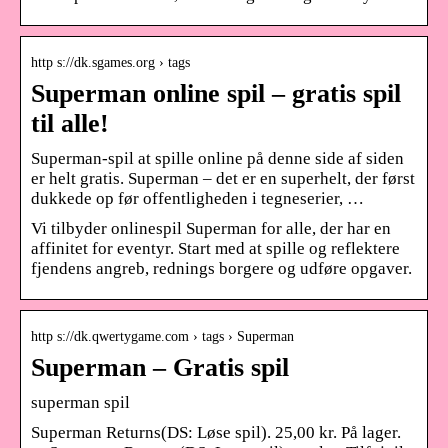
http s://dk.sgames.org › tags
Superman online spil – gratis spil
til alle!
Superman-spil at spille online på denne side af siden
er helt gratis. Superman – det er en superhelt, der først
dukkede op før offentligheden i tegneserier, …
Vi tilbyder onlinespil Superman for alle, der har en
affinitet for eventyr. Start med at spille og reflektere
fjendens angreb, rednings borgere og udføre opgaver.
http s://dk.qwertygame.com › tags › Superman
Superman – Gratis spil
superman spil
Superman Returns(DS: Løse spil). 25,00 kr. På lager.