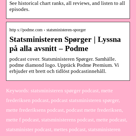
See historical chart ranks, all reviews, and listen to all
episodes.
http s://podme.com › statsministeren-sporger
Statsministeren Spørger | Lyssna
på alla avsnitt – Podme
podcast cover. Statsministeren Spørger. Samhälle.
podme diamond logo. Upptäck Podme Premium. Vi
erbjuder ett brett och tidlöst podcastinnehåll.
Keywords: statsministeren spørger podcast, mette
frederiksen podcast, podcast statsministeren spørger,
mette frederiksens podcast, podcast mette frederiksen,
mette f podcast, statsministerens podcast, mette podcast,
statsminister podcast, mettes podcast, statsministeren