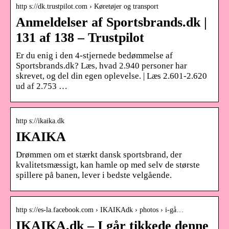
http s://dk.trustpilot.com › Køretøjer og transport
Anmeldelser af Sportsbrands.dk |
131 af 138 – Trustpilot
Er du enig i den 4-stjernede bedømmelse af
Sportsbrands.dk? Læs, hvad 2.940 personer har
skrevet, og del din egen oplevelse. | Læs 2.601-2.620
ud af 2.753 …
http s://ikaika.dk
IKAIKA
Drømmen om et stærkt dansk sportsbrand, der
kvalitetsmæssigt, kan hamle op med selv de største
spillere på banen, lever i bedste velgående.
http s://es-la.facebook.com › IKAIKAdk › photos › i-gå…
IKAIKA.dk – I går tikkede denne