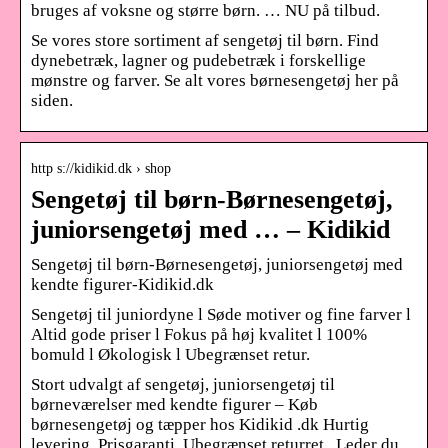
bruges af voksne og større børn. … NU på tilbud.
Se vores store sortiment af sengetøj til børn. Find
dynebetræk, lagner og pudebetræk i forskellige
mønstre og farver. Se alt vores børnesengetøj her på
siden.
http s://kidikid.dk › shop
Sengetøj til børn-Børnesengetøj,
juniorsengetøj med … – Kidikid
Sengetøj til børn-Børnesengetøj, juniorsengetøj med
kendte figurer-Kidikid.dk
Sengetøj til juniordyne l Søde motiver og fine farver l
Altid gode priser l Fokus på høj kvalitet l 100%
bomuld l Økologisk l Ubegrænset retur.
Stort udvalgt af sengetøj, juniorsengetøj til
børneværelser med kendte figurer – Køb
børnesengetøj og tæpper hos Kidikid .dk Hurtig
levering. Prisgaranti. Ubegrænset returret . Leder du