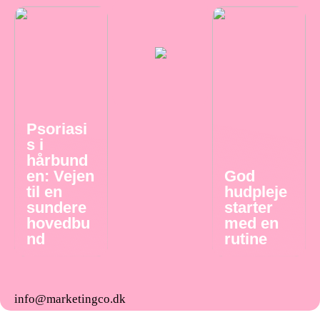
Psoriasi
s i
hårbund
en: Vejen
God
til en
hudpleje
sundere
starter
hovedbu
med en
nd
rutine
info@marketingco.dk