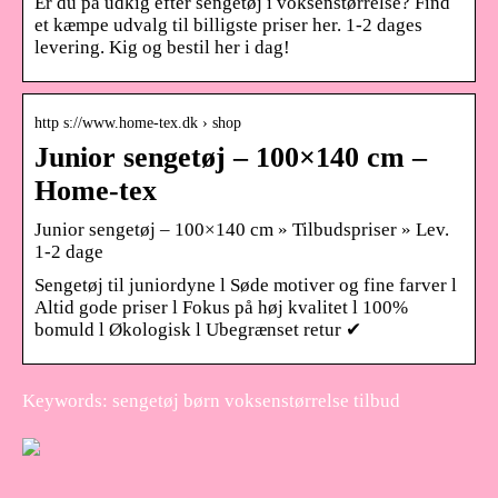
Er du på udkig efter sengetøj i voksenstørrelse? Find
et kæmpe udvalg til billigste priser her. 1-2 dages
levering. Kig og bestil her i dag!
http s://www.home-tex.dk › shop
Junior sengetøj – 100×140 cm –
Home-tex
Junior sengetøj – 100×140 cm » Tilbudspriser » Lev.
1-2 dage
Sengetøj til juniordyne l Søde motiver og fine farver l
Altid gode priser l Fokus på høj kvalitet l 100%
bomuld l Økologisk l Ubegrænset retur ✔
Keywords: sengetøj børn voksenstørrelse tilbud