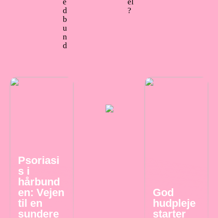
e
el
d
?
b
u
n
d
Psoriasi
s i
hårbund
en: Vejen
God
til en
hudpleje
sundere
starter