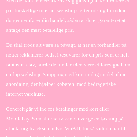
Men det kan immervæk vise sig gunstigt at kontrollere et
par forskellige internet webshops efter udsalg forinden
du gennemfører din handel, sådan at du er garanteret at
antage den mest betalelige pris.
Du skal trods alt være så påvagt, at når en forhandler på
nettet reklamerer bedst i test varer for en pris som er helt
fantastisk lav, burde det undertiden være et faresignal om
en fup webshop. Shopping med kort er dog en del af en
anordning, der hjælper køberen imod bedrageriske
internet varehuse.
Generelt går vi ind for betalinger med kort eller
MobilePay. Som alternativ kan du vælge en løsning på
afbetaling fra eksempelvis ViaBill, for så vidt du har til