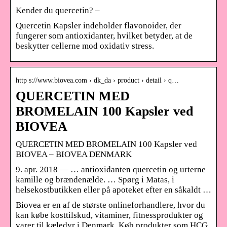
Kender du quercetin? –
Quercetin Kapsler indeholder flavonoider, der
fungerer som antioxidanter, hvilket betyder, at de
beskytter cellerne mod oxidativ stress.
http s://www.biovea.com › dk_da › product › detail › q…
QUERCETIN MED
BROMELAIN 100 Kapsler ved
BIOVEA
QUERCETIN MED BROMELAIN 100 Kapsler ved
BIOVEA – BIOVEA DENMARK
9. apr. 2018 — … antioxidanten quercetin og urterne
kamille og brændenælde. … Spørg i Matas, i
helsekostbutikken eller på apoteket efter en såkaldt …
Biovea er en af de største onlineforhandlere, hvor du
kan købe kosttilskud, vitaminer, fitnessprodukter og
varer til kæledyr i Denmark. Køb produkter som HCG,