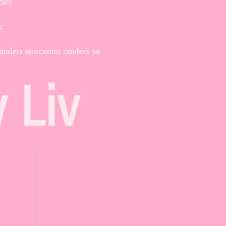
mmer
r
anders storcenter randers sø