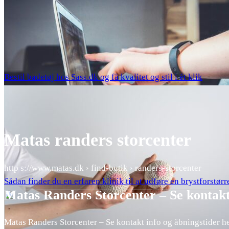
Bestil badetøj hos Sass.dk og få kvalitet og stil i ét klik
Matas randers storcenter
http s://www.matas.dk › find-butik › randers-storcenter
Sådan finder du en erfaren klinik til at udføre en brystforstørr
Matas Randers Storcenter – Se kontak
Matas Randers Storcenter – Se kontakt info og åbningstider h