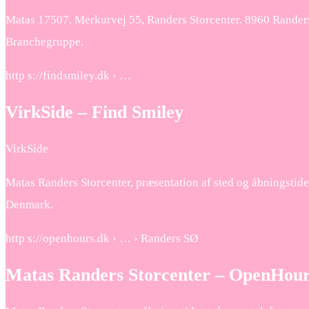
Matas 17507. Merkurvej 55, Randers Storcenter. 8960 Randers
Branchegruppe.
http s://findsmiley.dk › …
VirkSide – Find Smiley
VirkSide
Matas Randers Storcenter, præsentation af sted og åbningstid
Denmark.
http s://openhours.dk › … › Randers SØ
Matas Randers Storcenter – OpenHou