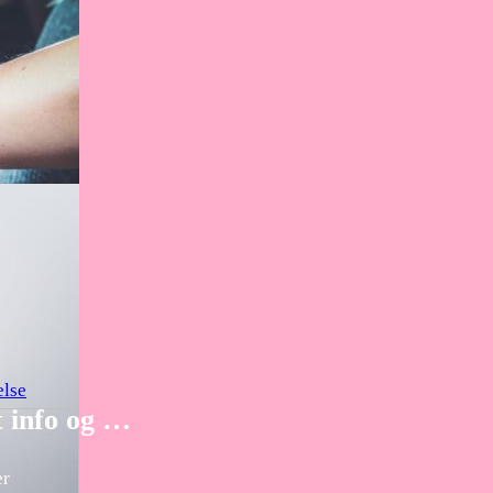
else
t info og …
er