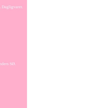
 Dagligvarer.
nders SØ.