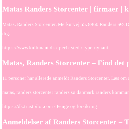
Matas Randers Storcenter | firmaer | kr
Matas, Randers Storcenter. Merkurvej 55. 8960 Randers SØ. Din
dig.
http s://www.kultunaut.dk › perl › sted › type-nynaut
Matas, Randers Storcenter – Find det
11 personer har allerede anmeldt Randers Storcenter. Læs om d
matas, randers storcenter randers sø danmark randers kommu
http s://dk.trustpilot.com › Penge og forsikring
Anmeldelser af Randers Storcenter – T