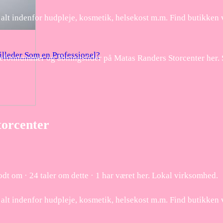
r alt indenfor hudpleje, kosmetik, helsekost m.m. Find butikken
lleder Som en Professionel?
telefonnummer og åbningstider på Matas Randers Storcenter her.
torcenter
t om · 24 taler om dette · 1 har været her. Lokal virksomhed.
r alt indenfor hudpleje, kosmetik, helsekost m.m. Find butikken