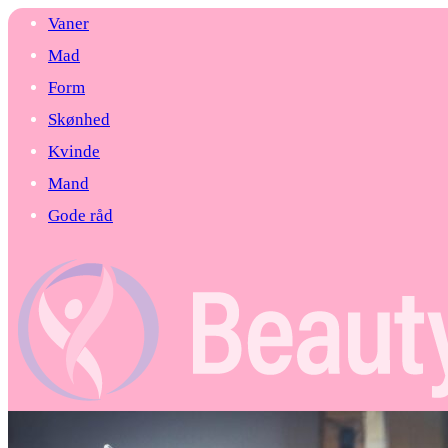
Vaner
Mad
Form
Skønhed
Kvinde
Mand
Gode råd