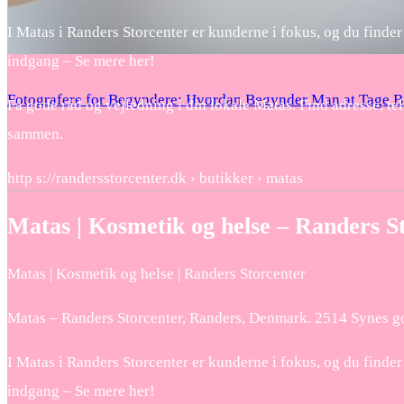
I Matas i Randers Storcenter er kunderne i fokus, og du finde
indgang – Se mere her!
Fotografere for Begyndere: Hvordan Begynder Man at Tage Bi
Få gode råd og vejledning i din lokale Matas. Find adresse, 
sammen.
http s://randersstorcenter.dk › butikker › matas
Matas | Kosmetik og helse – Randers S
Matas | Kosmetik og helse | Randers Storcenter
Matas – Randers Storcenter, Randers, Denmark. 2514 Synes god
I Matas i Randers Storcenter er kunderne i fokus, og du finde
indgang – Se mere her!