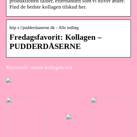
produktionen falder, efterhånden som vi bliver ældre.
Find de bedste kollagen tilskud her.
http s://pudderdaaserne.dk › Alle indlæg
Fredagsfavorit: Kollagen –
PUDDERDÅSERNE
Keywords: matas kollagen test