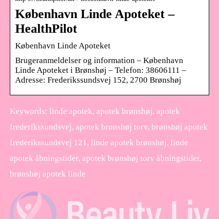
København Linde Apoteket –
HealthPilot
København Linde Apoteket
Brugeranmeldelser og information – København
Linde Apoteket i Brønshøj – Telefon: 38606111 –
Adresse: Frederikssundsvej 152, 2700 Brønshøj
Keywords: linde apotek, apotek brønshøj, apotek
frederikssundsvej, apotek brønshøj torv, brønshøj apotek
frederikssundsvej 121, linde apotek brønshøj, linde
apotek åbningstider, apotek brønshøj torv åbningstider,
brønshøj apotek linde