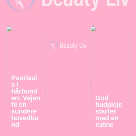
Psoriasi
s i
hårbund
en: Vejen
God
til en
hudpleje
sundere
starter
hovedbu
med en
nd
rutine