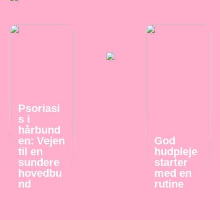
Psoriasi
s i
hårbund
en: Vejen
God
til en
hudpleje
sundere
starter
hovedbu
med en
nd
rutine