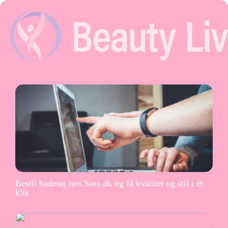
Bestil badetøj hos Sass.dk og få kvalitet og stil i ét
klik