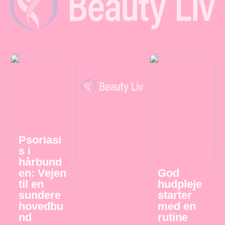
Psoriasi
s i
hårbund
en: Vejen
God
til en
hudpleje
sundere
starter
hovedbu
med en
nd
rutine