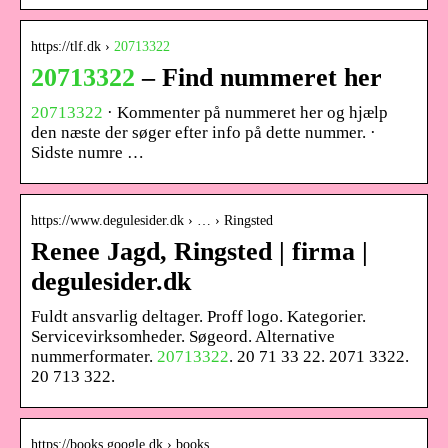
https://tlf.dk ›
20713322
20713322
– Find nummeret her
20713322
· Kommenter på nummeret her og hjælp
den næste der søger efter info på dette nummer. ·
Sidste numre …
https://www.degulesider.dk › … › Ringsted
Renee Jagd, Ringsted | firma |
degulesider.dk
Fuldt ansvarlig deltager. Proff logo. Kategorier.
Servicevirksomheder. Søgeord. Alternative
nummerformater.
20713322
. 20 71 33 22. 2071 3322.
20 713 322.
https://books.google.dk › books