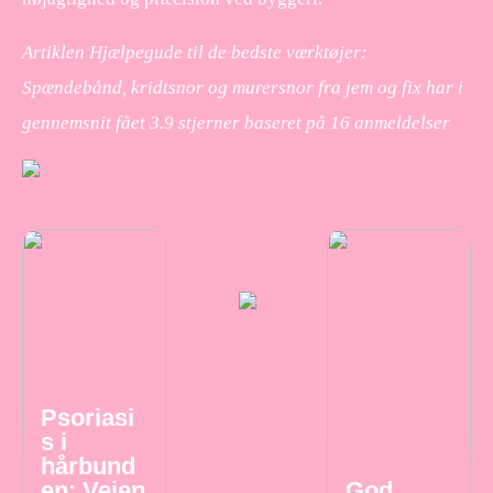
Artiklen Hjælpegude til de bedste værktøjer:
Spændebånd, kridtsnor og murersnor fra jem og fix har i
gennemsnit fået
3.9
stjerner baseret på
16
anmeldelser
Psoriasi
s i
hårbund
en: Vejen
God