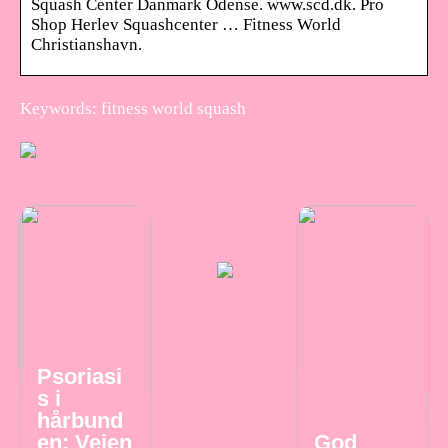
Squash Center Danmark Odense. www.scd.dk. Pro
Shop Herlev Squashcenter … Fitness World
Christianshavn.
Keywords: fitness world squash
Psoriasi
s i
hårbund
en: Vejen
God