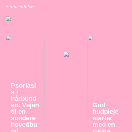
5
anmeldelser
Psoriasi
s i
hårbund
en: Vejen
God
til en
hudpleje
sundere
starter
hovedbu
med en
nd
rutine