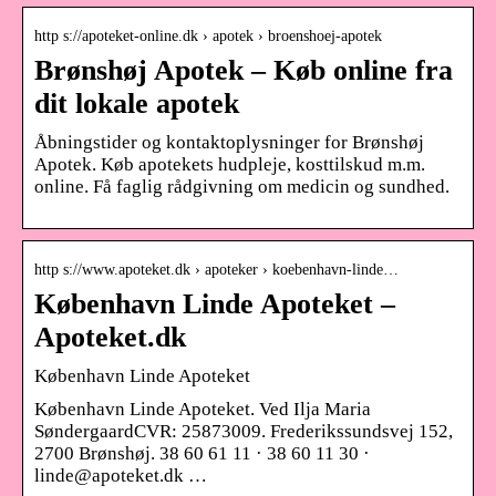
http s://apoteket-online.dk › apotek › broenshoej-apotek
Brønshøj Apotek – Køb online fra
dit lokale apotek
Åbningstider og kontaktoplysninger for Brønshøj
Apotek. Køb apotekets hudpleje, kosttilskud m.m.
online. Få faglig rådgivning om medicin og sundhed.
http s://www.apoteket.dk › apoteker › koebenhavn-linde…
København Linde Apoteket –
Apoteket.dk
København Linde Apoteket
København Linde Apoteket. Ved Ilja Maria
SøndergaardCVR: 25873009. Frederikssundsvej 152,
2700 Brønshøj. 38 60 61 11 · 38 60 11 30 ·
linde@apoteket.dk …