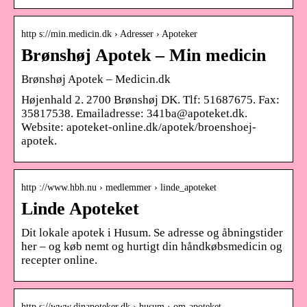
http s://min.medicin.dk › Adresser › Apoteker
Brønshøj Apotek – Min medicin
Brønshøj Apotek – Medicin.dk
Højenhald 2. 2700 Brønshøj DK. Tlf: 51687675. Fax:
35817538. Emailadresse: 341ba@apoteket.dk.
Website: apoteket-online.dk/apotek/broenshoej-
apotek.
http ://www.hbh.nu › medlemmer › linde_apoteket
Linde Apoteket
Dit lokale apotek i Husum. Se adresse og åbningstider
her – og køb nemt og hurtigt din håndkøbsmedicin og
recepter online.
http s://www.dinapoteker.dk › husum › om-apoteket