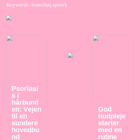
Keywords: brønshøj apotek
Psoriasi
s i
hårbund
en: Vejen
God
til en
hudpleje
sundere
starter
hovedbu
med en
nd
rutine