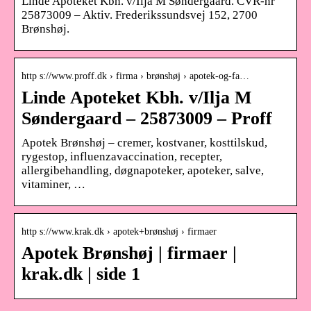
Linde Apoteket Kbh. v/Ilja M Søndergaard. CVR-nr
25873009 – Aktiv. Frederikssundsvej 152, 2700
Brønshøj.
http s://www.proff.dk › firma › brønshøj › apotek-og-fa…
Linde Apoteket Kbh. v/Ilja M
Søndergaard – 25873009 – Proff
Apotek Brønshøj – cremer, kostvaner, kosttilskud,
rygestop, influenzavaccination, recepter,
allergibehandling, døgnapoteker, apoteker, salve,
vitaminer, …
http s://www.krak.dk › apotek+brønshøj › firmaer
Apotek Brønshøj | firmaer |
krak.dk | side 1