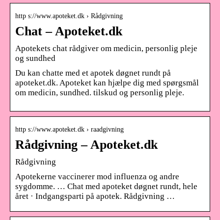
http s://www.apoteket.dk › Rådgivning
Chat – Apoteket.dk
Apotekets chat rådgiver om medicin, personlig pleje
og sundhed
Du kan chatte med et apotek døgnet rundt på
apoteket.dk. Apoteket kan hjælpe dig med spørgsmål
om medicin, sundhed. tilskud og personlig pleje.
http s://www.apoteket.dk › raadgivning
Rådgivning – Apoteket.dk
Rådgivning
Apotekerne vaccinerer mod influenza og andre
sygdomme. … Chat med apoteket døgnet rundt, hele
året · Indgangsparti på apotek. Rådgivning …