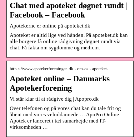
Chat med apoteket døgnet rundt |
Facebook – Facebook
Apotekerne er online på apoteket.dk
Apoteket er altid lige ved hånden. På apoteket.dk kan
alle borgere få online rådgivning døgnet rundt via
chat. Få fakta om sygdomme og medicin.
http s://www.apotekerforeningen.dk › om-os › apoteket-…
Apoteket online – Danmarks
Apotekerforening
Vi står klar til at rådgive dig | Apopro.dk
Over telefonen og på vores chat kan du tale frit og
åbent med vores veluddannede … ApoPro Online
Apotek er lanceret i tæt samarbejde med IT-
virksomheden …