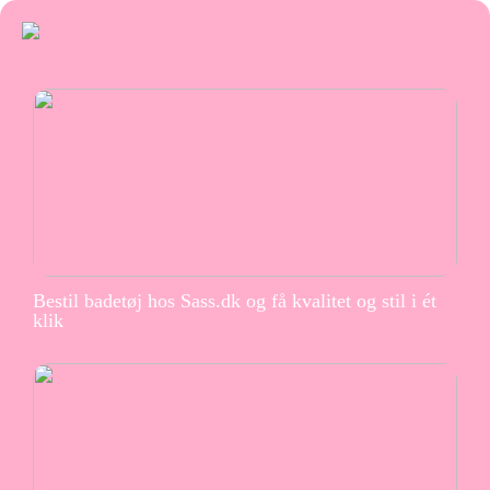
Bestil badetøj hos Sass.dk og få kvalitet og stil i ét
klik