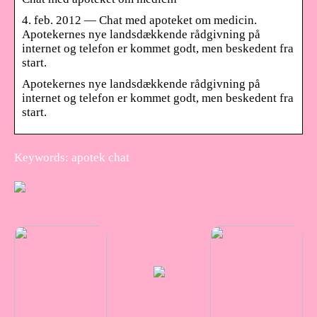
4. feb. 2012 — Chat med apoteket om medicin.
Apotekernes nye landsdækkende rådgivning på
internet og telefon er kommet godt, men beskedent fra
start.
Apotekernes nye landsdækkende rådgivning på
internet og telefon er kommet godt, men beskedent fra
start.
Keywords: apotek chat