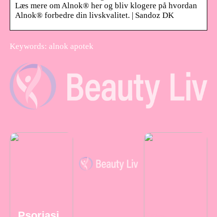
Læs mere om Alnok® her og bliv klogere på hvordan
Alnok® forbedre din livskvalitet. | Sandoz DK
Keywords: alnok apotek
Psoriasi