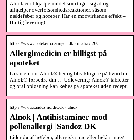
Alnok er et hjælpemiddel som tager sig af og
afhjælper overfølsomhedsreaktioner, såsom
nældefeber og høfeber. Har en modvirkende effekt –
Hurtig levering!
http s://www.apotekerforeningen.dk › media › 260…
Allergimedicin er billigst på
apoteket
Læs mere om Alnok® her og bliv klogere på hvordan
Alnok® forbedre din … Udlevering: Alnok® tabletter
og oral opløsning kan købes på apoteket uden recept.
http s://www.sandoz-nordic.dk › alnok
Alnok | Antihistaminer mod
pollenallergi |Sandoz DK
Lider du af høfeber, allergisk snue eller helårssnue?