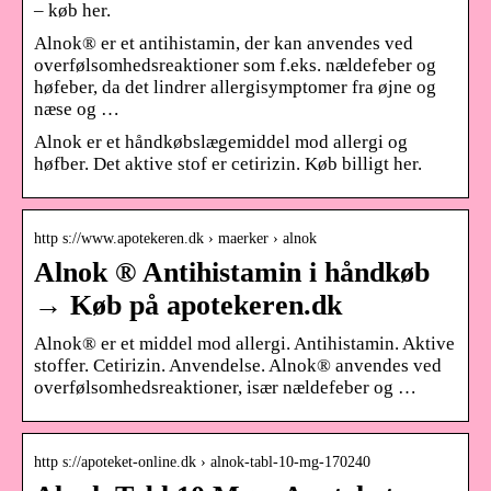
– køb her.
Alnok® er et antihistamin, der kan anvendes ved
overfølsomhedsreaktioner som f.eks. nældefeber og
høfeber, da det lindrer allergisymptomer fra øjne og
næse og …
Alnok er et håndkøbslægemiddel mod allergi og
høfber. Det aktive stof er cetirizin. Køb billigt her.
http s://www.apotekeren.dk › maerker › alnok
Alnok ® Antihistamin i håndkøb
→ Køb på apotekeren.dk
Alnok® er et middel mod allergi. Antihistamin. Aktive
stoffer. Cetirizin. Anvendelse. Alnok® anvendes ved
overfølsomhedsreaktioner, især nældefeber og …
http s://apoteket-online.dk › alnok-tabl-10-mg-170240