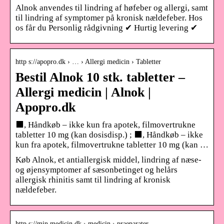
Alnok anvendes til lindring af høfeber og allergi, samt
til lindring af symptomer på kronisk nældefeber. Hos
os får du Personlig rådgivning ✔ Hurtig levering ✔
http s://apopro.dk › … › Allergi medicin › Tabletter
Bestil Alnok 10 stk. tabletter –
Allergi medicin | Alnok |
Apopro.dk
⬛, Håndkøb – ikke kun fra apotek, filmovertrukne
tabletter 10 mg (kan dosisdisp.) ; ⬛, Håndkøb – ikke
kun fra apotek, filmovertrukne tabletter 10 mg (kan …
Køb Alnok, et antiallergisk middel, lindring af næse-
og øjensymptomer af sæsonbetinget og helårs
allergisk rhinitis samt til lindring af kronisk
nældefeber.
http s://min.medicin.dk › medicin › praeparater